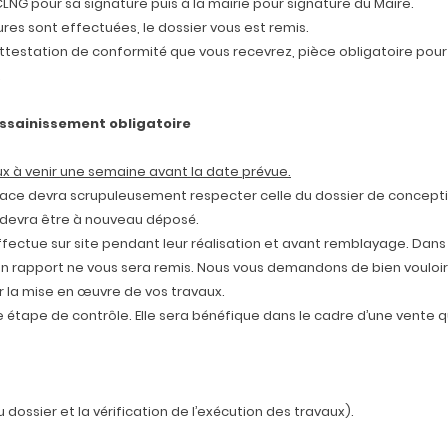
CLNG pour sa signature puis à la mairie pour signature du Maire.
ures sont effectuées, le dossier vous est remis.
’attestation de conformité que vous recevrez, pièce obligatoire p
.
l’assainissement obligatoire
x à venir une semaine avant la date prévue.
n place devra scrupuleusement respecter celle du dossier de conception
devra être à nouveau déposé.
ffectue sur site pendant leur réalisation et avant remblayage. Dans
 rapport ne vous sera remis. Nous vous demandons de bien vouloir v
r la mise en œuvre de vos travaux.
 étape de contrôle. Elle sera bénéfique dans le cadre d’une vente qui
 dossier et la vérification de l’exécution des travaux).