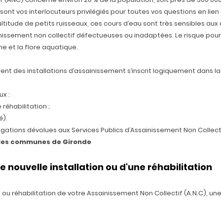
ont vos interlocuteurs privilégiés pour toutes vos questions en lien 
ultitude de petits ruisseaux, ces cours d’eau sont très sensibles au
nissement non collectif défectueuses ou inadaptées. Le risque pourr
e et la flore aquatique.
nt des installations d’assainissement s’inscrit logiquement dans la 
ux :
 réhabilitation ;
é).
igations dévolues aux Services Publics d’Assainissement Non Collect
s les communes de Gironde
 nouvelle installation ou d'une réhabilitation
n ou réhabilitation de votre Assainissement Non Collectif (A.N.C), u