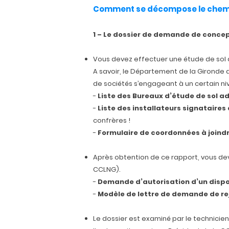
Comment se décompose le chem
1 – Le dossier de demande de concep
Vous devez effectuer une étude de sol du
A savoir, le Département de la Gironde 
de sociétés s’engageant à un certain ni
-
Liste des Bureaux d’étude de sol 
-
Liste des installateurs signataires
confrères !
-
Formulaire de coordonnées à joind
Après obtention de ce rapport, vous dev
CCLNG).
-
Demande d’autorisation d’un dispos
-
Modèle de lettre de demande de rej
Le dossier est examiné par le technicien