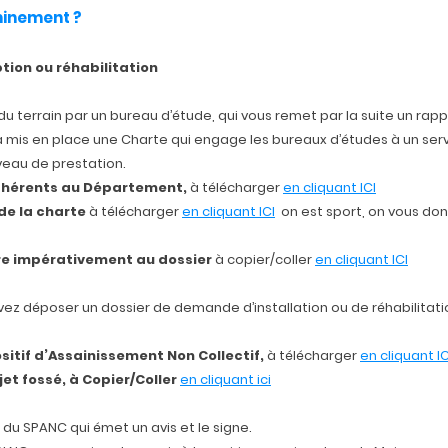
inement ?
tion ou réhabilitation
 terrain par un bureau d’étude, qui vous remet par la suite un rapp
a mis en place une Charte qui engage les bureaux d’études à un servi
veau de prestation.
adhérents au Département,
à télécharger
en cliquant ICI
 de la charte
à télécharger
en cliquant ICI
on est sport, on vous d
re impérativement au dossier
à copier/coller
en cliquant ICI
ez déposer un dossier de demande d’installation ou de réhabilitati
itif d’Assainissement Non Collectif,
à télécharger
en cliquant IC
et fossé,
à Copier/Coller
en cliquant ici
 du SPANC qui émet un avis et le signe.