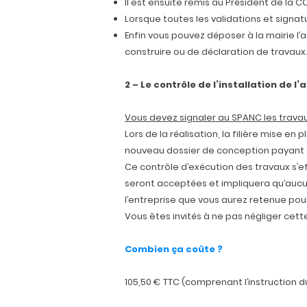
Il est ensuite remis au Président de la C
Lorsque toutes les validations et signat
Enfin vous pouvez déposer à la mairie l
construire ou de déclaration de travaux
2 – Le contrôle de l’installation de 
Vous devez signaler au SPANC les travau
Lors de la réalisation, la filière mise e
nouveau dossier de conception payant 
Ce contrôle d’exécution des travaux s’e
seront acceptées et impliquera qu’aucun
l’entreprise que vous aurez retenue pou
Vous êtes invités à ne pas négliger cette
Combien ça coûte ?
105,50 € TTC (comprenant l’instruction du