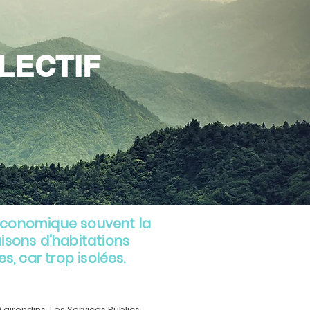
LECTIF
t économique souvent la
isons d’habitations
, car trop isolées.
 girondins. Les Services Publics